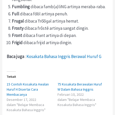
Fumbling
dibaca fəmb(ə)liNG artinya meraba-raba.
Full
dibaca fo͝ol artinya penuh.
Frugal
dibaca ˈfro͞oɡəl artinya hemat.
Frosty
dibaca frôstē artinya sangat dingin.
Front
dibaca frənt artinya di depan.
Frigid
dibaca frijid artinya dingin.
Baca juga
:
Kosakata Bahasa Inggris Berawal Huruf G
Terkait
15 Contoh Kosakata Awalan
75 Kosakata Berawalan Huruf
Huruf H Disertai Cara
W Dalam Bahasa Inggris
Membacanya
Februari 10, 2022
Desember 17, 2022
dalam "Belajar Membaca
dalam "Belajar Membaca
Kosakata Bahasa Inggris"
Kosakata Bahasa Inggris"