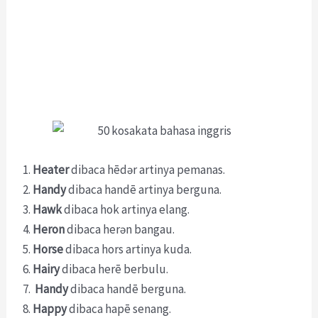
Heater
dibaca hēdər artinya pemanas.
Handy
dibaca handē artinya berguna.
Hawk
dibaca hok artinya elang.
Heron
dibaca herən bangau.
Horse
dibaca hors artinya kuda.
Hairy
dibaca herē berbulu.
Handy
dibaca handē berguna.
Happy
dibaca hapē senang.