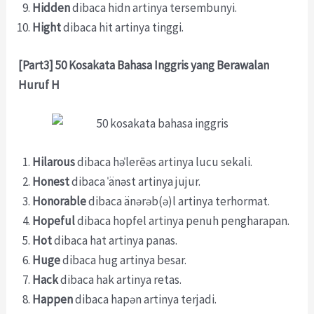
Hidden
dibaca hidn artinya tersembunyi.
Hight
dibaca hit artinya tinggi.
[Part3] 50 Kosakata Bahasa Inggris yang Berawalan
Huruf H
Hilarous
dibaca həˈlerēəs artinya lucu sekali.
Honest
dibaca ˈänəst artinya jujur.
Honorable
dibaca änərəb(ə)l artinya terhormat.
Hopeful
dibaca hopfel artinya penuh pengharapan.
Hot
dibaca hat artinya panas.
Huge
dibaca hug artinya besar.
Hack
dibaca hak artinya retas.
Happen
dibaca hapən artinya terjadi.