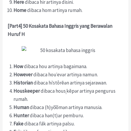
Here
dibaca hir artinya disini.
Home
dibaca hom artinya rumah.
[Part4] 50 Kosakata Bahasa Inggris yang Berawalan
Huruf H
How
dibaca hou artinya bagaimana.
However
dibaca houˈevər artinya namun.
Historian
dibaca hiˈstôrēən artinya sejarawan.
Houskeeper
dibaca housˌkēpər artinya pengurus
rumah.
Human
dibaca (h)yo͞omən artinya manusia.
Hunter
dibaca hən(t)ər pemburu.
Fake
dibaca fāk artinya palsu.