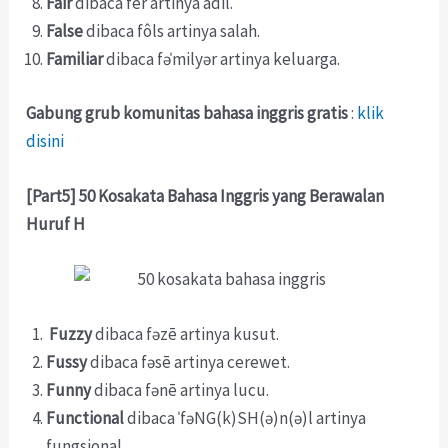
Fair
dibaca fer artinya adil.
False
dibaca fôls artinya salah.
Familiar
dibaca fəˈmilyər artinya keluarga.
Gabung grub komunitas bahasa inggris gratis
:
klik
disini
[Part5] 50 Kosakata Bahasa Inggris yang Berawalan
Huruf H
Fuzzy
dibaca fəzē artinya kusut.
Fussy
dibaca fəsē artinya cerewet.
Funny
dibaca fənē artinya lucu.
Functional
dibaca ˈfəNG(k)SH(ə)n(ə)l artinya
fungsional.