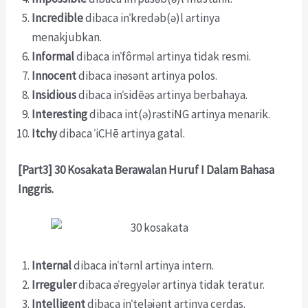
Incredible
dibaca inˈkredəb(ə)l artinya
menakjubkan.
Informal
dibaca inˈfôrməl artinya tidak resmi.
Innocent
dibaca inəsənt artinya polos.
Insidious
dibaca inˈsidēəs artinya berbahaya.
Interesting
dibaca int(ə)rəstiNG artinya menarik.
Itchy
dibaca ˈiCHē artinya gatal.
[Part3] 30 Kosakata Berawalan Huruf I Dalam Bahasa
Inggris.
Internal
dibaca inˈtərnl artinya intern.
Irreguler
dibaca əˈreɡyələr artinya tidak teratur.
Intelligent
dibaca inˈteləjənt artinya cerdas.