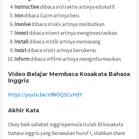
Instructive
dibaca inˈstrəktiv artinya edukatif.
Iron
dibaca ī(ə)rn artinya besi.
Involve
dibaca inˈvälv artinya melibatkan.
Invest
dibaca inˈvest artinya menginvestasikan.
Install
dibaca inˈstôl artinya memasang.
Insist
dibaca inˈsist artinya bersikeras.
Inform
dibaca inˈfôrm artinya menginformasikan.
Video Belajar Membaca Kosakata Bahasa
Inggris
https://youtu.be/n9MOQSCuHdY
Akhir Kata
Okey baik sahabat inggrispemula itulah 30 kosakata
bahasa inggris yang berawalan huruf I, silahkan share