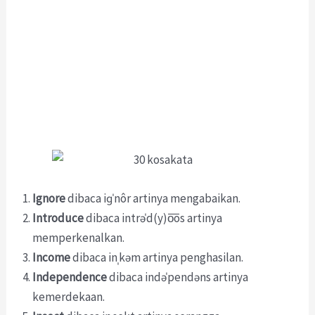
Ignore
dibaca iɡˈnôr artinya mengabaikan.
Introduce
dibaca intrəˈd(y)o͞os artinya
memperkenalkan.
Income
dibaca inˌkəm artinya penghasilan.
Independence
dibaca indəˈpendəns artinya
kemerdekaan.