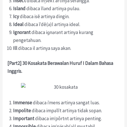
Insect
dibaca inˌsekt artinya serangga.
Island
dibaca īlənd artinya pulau.
Icy
dibaca isē artinya dingin.
Ideal
dibaca īˈdē(ə)l artinya ideal.
Ignorant
dibaca iɡnərənt artinya kurang
pengetahuan.
Ill
dibaca il artinya saya akan.
[Part2] 30 Kosakata Berawalan Huruf I Dalam Bahasa
Inggris.
Immense
dibaca iˈmens artinya sangat luas.
Impolite
dibaca impəˈlīt artinya tidak sopan.
Important
dibaca imˈpôrtnt artinya penting.
Impossible
dibaca imˈpäsəb(ə)l mustahil.