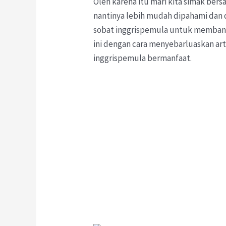
Oleh karena itu mari kita simak bers
nantinya lebih mudah dipahami dan 
sobat inggrispemula untuk memb
ini dengan cara menyebarluaskan arti
inggrispemula bermanfaat.