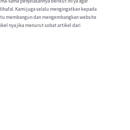
ama-sama penjelasannya berikut ini ya agar
dihafal. Kami juga selalu mengingatkan kepada
antu membangun dan mengembangkan website
kel nya jika menurut sobat artikel dari