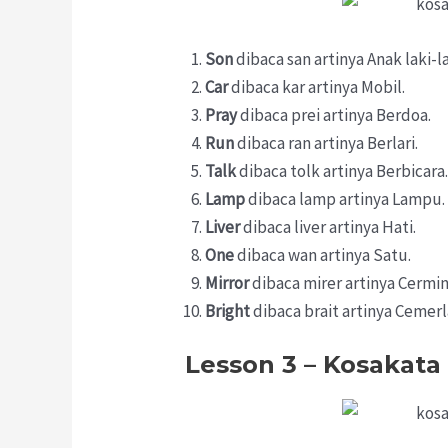
Son
dibaca san artinya Anak laki-la
Car
dibaca kar artinya Mobil.
Pray
dibaca prei artinya Berdoa.
Run
dibaca ran artinya Berlari.
Talk
dibaca tolk artinya Berbicara
Lamp
dibaca lamp artinya Lampu.
Liver
dibaca liver artinya Hati.
One
dibaca wan artinya Satu.
Mirror
dibaca mirer artinya Cermin
Bright
dibaca brait artinya Cemerl
Lesson 3 – Kosakata