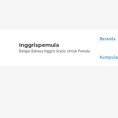
Lewati
Beranda
ke
Inggrispemula
konten
Belajar Bahasa Inggris Gratis Untuk Pemula
Kumpulan