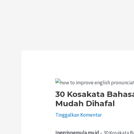
30 Kosakata Bahasa
Mudah Dihafal
Tinggalkan Komentar
Inggrispemula.my.id
– 30 Kosakata Ba