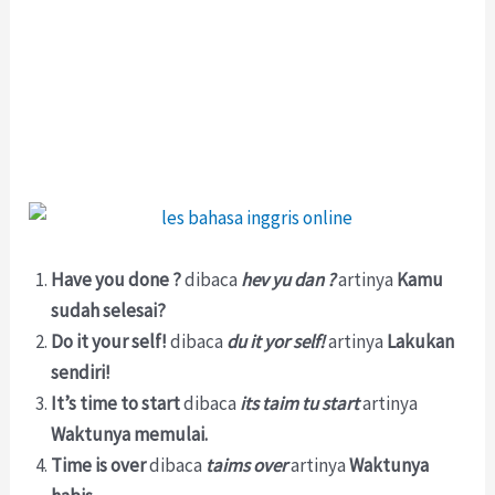
Have you done ?
dibaca
hev yu dan ?
artinya
Kamu
sudah selesai?
Do it your self!
dibaca
du it yor self!
artinya
Lakukan
sendiri!
It’s time to start
dibaca
its taim tu start
artinya
Waktunya memulai.
Time is over
dibaca
taims over
artinya
Waktunya