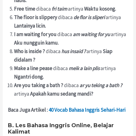
habis.
Free time
dibaca
fri taim
artinya
Waktu kosong.
The floor is slippery
dibaca
de flor is sliperi
artinya
Lantainya licin.
I am waiting for you
dibaca
a
m waiting for yu
artinya
Aku nungguin kamu.
Who is inside ?
dibaca
hus insaid ?
artinya
Siap
didalam ?
Make a line pease
dibaca
meik a lain plis
artinya
Ngantri dong.
Are you taking a bath ?
dibaca
ar yu teking a bath ?
artinya
Apakah kamu sedang mandi?
Baca Juga Artikel :
40 Vocab Bahasa Inggris Sehari-Hari
B. Les Bahasa Inggris Online, Belajar
Kalimat