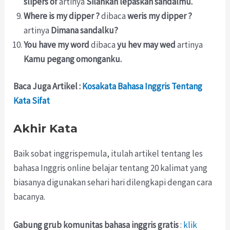
slipers of
artinya
Silahkan lepaskan sandalmu.
Where is my dipper ?
dibaca
weris my dipper ?
artinya
Dimana sandalku?
You have my word
dibaca
yu hev may wed
artinya
Kamu pegang omonganku.
Baca Juga Artikel :
Kosakata Bahasa Inggris Tentang
Kata Sifat
Akhir Kata
Baik sobat inggrispemula, itulah artikel tentang les
bahasa Inggris online belajar tentang 20 kalimat yang
biasanya digunakan sehari hari dilengkapi dengan cara
bacanya.
Gabung grub komunitas bahasa inggris gratis
:
klik