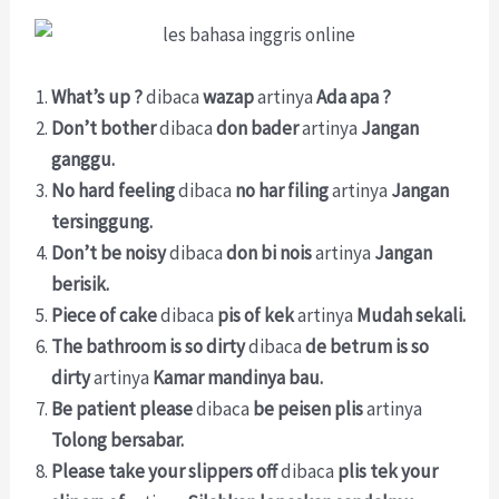
What’s up ?
dibaca
wazap
artinya
Ada apa ?
Don’t bother
dibaca
don bader
artinya
Jangan
ganggu.
No hard feeling
dibaca
no har filing
artinya
Jangan
tersinggung.
Don’t be noisy
dibaca
don bi nois
artinya
Jangan
berisik.
Piece of cake
dibaca
pis of kek
artinya
Mudah sekali.
The bathroom is so dirty
dibaca
de betrum is so
dirty
artinya
Kamar mandinya bau.
Be patient please
dibaca
be peisen plis
artinya
Tolong bersabar.
Please take your slippers off
dibaca
plis tek your