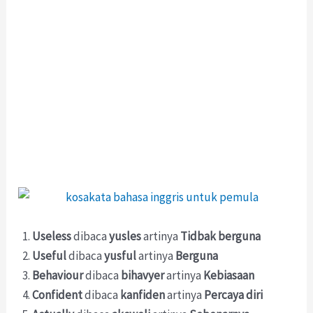
Useless
dibaca
yusles
artinya
Tidbak berguna
Useful
dibaca
yusful
artinya
Berguna
Behaviour
dibaca
bihavyer
artinya
Kebiasaan
Confident
dibaca
kanfiden
artinya
Percaya diri