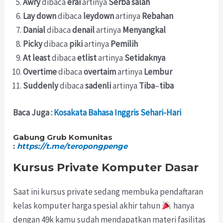
Awry
dibaca
erai
artinya
Serba
salah
Lay
down
dibaca
leydown
artinya
Rebahan
Danial
dibaca
denail
artinya
Menyangkal
Picky
dibaca
piki
artinya
Pemilih
At least
dibaca
etlist
artinya
Setidaknya
Overtime
dibaca
overtaim
artinya
Lembur
Suddenly
dibaca
sadenli
artinya
Tiba
–
tiba
Baca Juga :
Kosakata Bahasa Inggris Sehari-Hari
Gabung Grub Komunitas
:
https://t.me/teropongpenge
Kursus Private Komputer Dasar
Saat ini kursus private sedang membuka pendaftaran
kelas komputer harga spesial akhir tahun
hanya
dengan 49k kamu sudah mendapatkan materi fasilitas