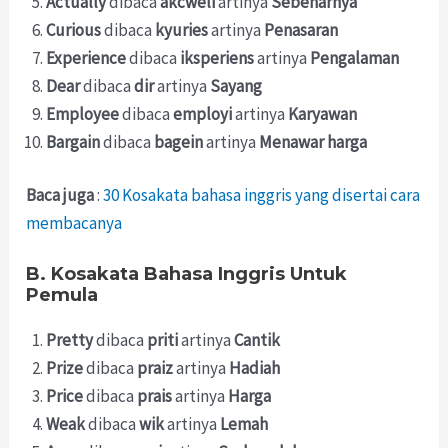
Actually
dibaca
akcweli
artinya
Sebenarnya
Curious
dibaca
kyuries
artinya
Penasaran
Experience
dibaca
iksperiens
artinya
Pengalaman
Dear
dibaca
dir
artinya
Sayang
Employee
dibaca
employi
artinya
Karyawan
Bargain
dibaca
bagein
artinya
Menawar harga
Baca juga
:
30 Kosakata bahasa inggris yang disertai cara
membacanya
B. Kosakata Bahasa Inggris Untuk
Pemula
Pretty
dibaca
priti
artinya
Cantik
Prize
dibaca
praiz
artinya
Hadiah
Price
dibaca
prais
artinya
Harga
Weak
dibaca
wik
artinya
Lemah