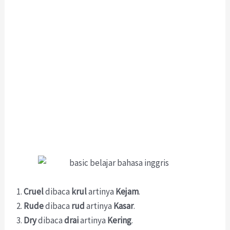
Cruel
dibaca
krul
artinya
Kejam
.
Rude
dibaca
rud
artinya
Kasar
.
Dry
dibaca
drai
artinya
Kering
.