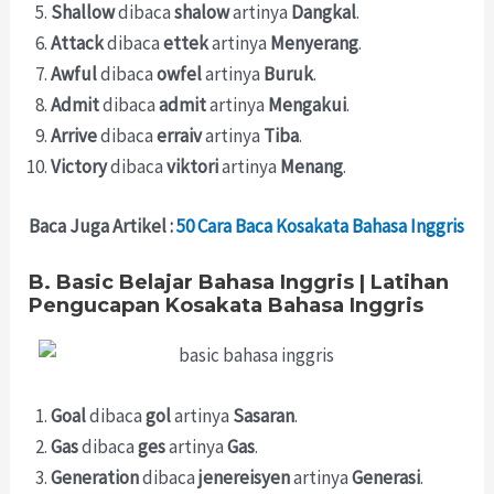
Shallow
dibaca
shalow
artinya
Dangkal
.
Attack
dibaca
ettek
artinya
Menyerang
.
Awful
dibaca
owfel
artinya
Buruk
.
Admit
dibaca
admit
artinya
Mengakui
.
Arrive
dibaca
erraiv
artinya
Tiba
.
Victory
dibaca
viktori
artinya
Menang
.
Baca Juga Artikel :
50 Cara Baca Kosakata Bahasa Inggris
B. Basic Belajar Bahasa Inggris | Latihan
Pengucapan Kosakata Bahasa Inggris
Goal
dibaca
gol
artinya
Sasaran
.
Gas
dibaca
ges
artinya
Gas
.
Generation
dibaca
jenereisyen
artinya
Generasi
.