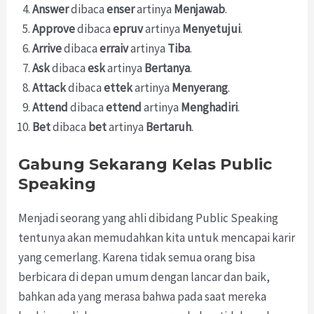
Answer
dibaca
enser
artinya
Menjawab
.
Approve
dibaca
epruv
artinya
Menyetujui
.
Arrive
dibaca
erraiv
artinya
Tiba
.
Ask
dibaca
esk
artinya
Bertanya
.
Attack
dibaca
ettek
artinya
Menyerang
.
Attend
dibaca
ettend
artinya
Menghadiri
.
Bet
dibaca
bet
artinya
Bertaruh
.
Gabung Sekarang Kelas Public
Speaking
Menjadi seorang yang ahli dibidang Public Speaking
tentunya akan memudahkan kita untuk mencapai karir
yang cemerlang. Karena tidak semua orang bisa
berbicara di depan umum dengan lancar dan baik,
bahkan ada yang merasa bahwa pada saat mereka