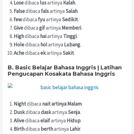
Lose
dibaca
lus
artinya
Kalah
.
False
dibaca
fals
artinya
Salah
.
few
dibaca
fyu
artinya
Sedikit
.
Give
dibaca
gif
artinya
Memberi
.
High
dibaca
hai
artinya
Tinggi
.
Hole
dibaca
hol
artinya
Lubang
.
Ache
dibaca
ek
artinya
Sakit
.
B. Basic Belajar Bahasa Inggris | Latihan
Pengucapan Kosakata Bahasa Inggris
Night
dibaca
nait
artinya
Malam
.
Dusk
dibaca
dask
artinya
Senja
.
Alive
dibaca
elaif
artinya
Hidup
.
Birth
dibaca
berth
artinya
Lahir
.