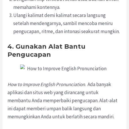
memahami kontennya.
Ulangi kalimat demi kalimat secara langsung
setelah mendengarnya, sambil mencoba meniru
pengucapan, ritme, dan intonasi seakurat mungkin.
4. Gunakan Alat Bantu
Pengucapan
How to Improve English Pronunciation
. Ada banyak
aplikasi dan situs web yang dirancang untuk
membantu Anda memperbaiki pengucapan. Alat-alat
ini dapat memberi umpan balik langsung dan
memungkinkan Anda untuk berlatih secara mandiri.