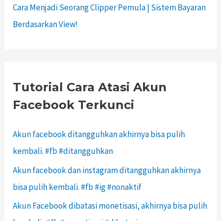
Cara Menjadi Seorang Clipper Pemula | Sistem Bayaran
Berdasarkan View!
Tutorial Cara Atasi Akun
Facebook Terkunci
Akun facebook ditangguhkan akhirnya bisa pulih
kembali. #fb #ditangguhkan
Akun facebook dan instagram ditangguhkan akhirnya
bisa pulih kembali. #fb #ig #nonaktif
Akun Facebook dibatasi monetisasi, akhirnya bisa pulih