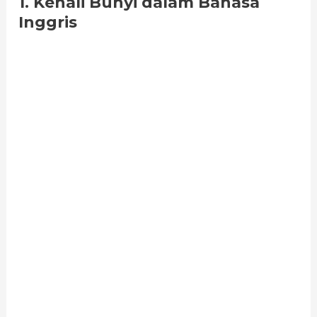
1. Kenali Bunyi dalam Bahasa
Inggris