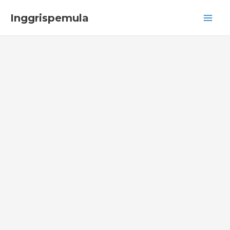
Lewati
Inggrispemula
ke
Main
konten
Men