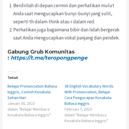
Berdirilah di depan cermin dan perhatikan mulut
Anda saat mengucapkan bunyi-bunyi yang sulit,
seperti th dalam think atau r dalam red.
Perhatikan juga bagaimana bibir dan lidah bergerak
saat Anda mengucapkan vokal panjang dan pendek.
Gabung Grub Komunitas
:
https://t.me/teropongpenge
Terkait
Belajar Pronunciation Bahasa
38 English Vocabulary Words
Inggris, Contoh Kosakata
With Pronunciation, Belajar
Sehari-Hari
Cara Pengucapan Kosakata
Januari 30, 2023
Bahasa Inggris
dalam "Belajar Membaca
Februari 7, 2023
Kosakata Bahasa Inggris"
dalam "Belajar Membaca
Kosakata Bahasa Inggris"