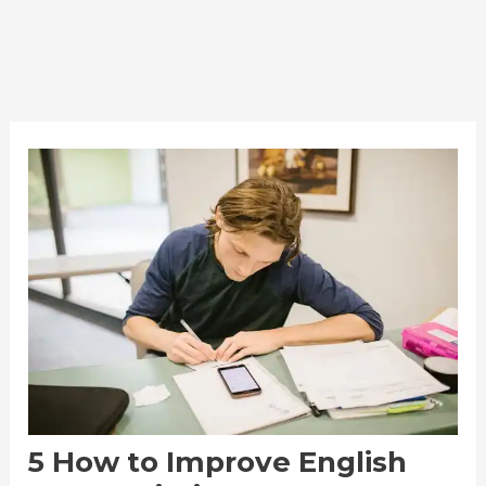
5 How to Improve English