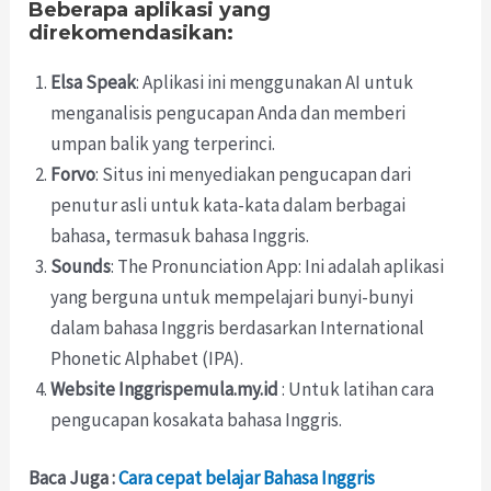
Beberapa aplikasi yang
direkomendasikan:
Elsa Speak
: Aplikasi ini menggunakan AI untuk
menganalisis pengucapan Anda dan memberi
umpan balik yang terperinci.
Forvo
: Situs ini menyediakan pengucapan dari
penutur asli untuk kata-kata dalam berbagai
bahasa, termasuk bahasa Inggris.
Sounds
: The Pronunciation App: Ini adalah aplikasi
yang berguna untuk mempelajari bunyi-bunyi
dalam bahasa Inggris berdasarkan International
Phonetic Alphabet (IPA).
Website Inggrispemula.my.id
: Untuk latihan cara
pengucapan kosakata bahasa Inggris.
Baca Juga :
Cara cepat belajar Bahasa Inggris