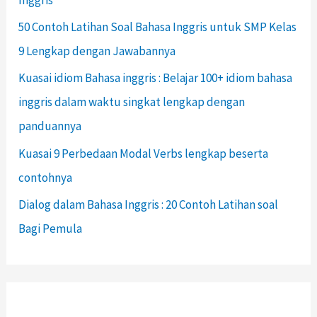
50 Contoh Latihan Soal Bahasa Inggris untuk SMP Kelas
9 Lengkap dengan Jawabannya
Kuasai idiom Bahasa inggris : Belajar 100+ idiom bahasa
inggris dalam waktu singkat lengkap dengan
panduannya
Kuasai 9 Perbedaan Modal Verbs lengkap beserta
contohnya
Dialog dalam Bahasa Inggris : 20 Contoh Latihan soal
Bagi Pemula