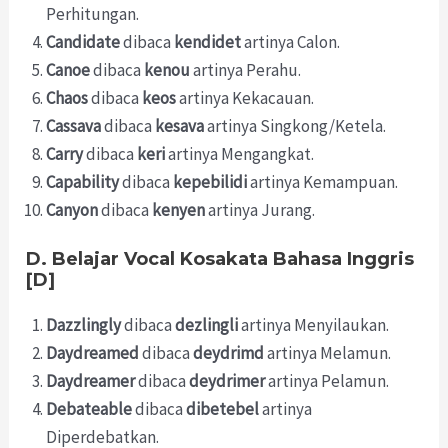
Perhitungan.
Candidate
dibaca
kendidet
artinya Calon.
Canoe
dibaca
kenou
artinya Perahu.
Chaos
dibaca
keos
artinya Kekacauan.
Cassava
dibaca
kesava
artinya Singkong/Ketela.
Carry
dibaca
keri
artinya Mengangkat.
Capability
dibaca
kepebilidi
artinya Kemampuan.
Canyon
dibaca
kenyen
artinya Jurang.
D. Belajar Vocal Kosakata Bahasa Inggris
[D]
Dazzlingly
dibaca
dezlingli
artinya Menyilaukan.
Daydreamed
dibaca
deydrimd
artinya Melamun.
Daydreamer
dibaca
deydrimer
artinya Pelamun.
Debateable
dibaca
dibetebel
artinya
Diperdebatkan.