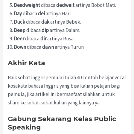
Deadweight
dibaca
dedweit
artinya Bobot Mati.
Day
dibaca
dei
artinya Hari.
Duck
dibaca
dak
artinya Bebek.
Deep
dibaca
dip
artinya Dalam.
Deer
dibaca
dir
artinya Rusa.
Down
dibaca
dawn
artinya Turun.
Akhir Kata
Baik sobat inggrispemula itulah 40 contoh belajar vocal
kosakata bahasa Inggris yang bisa kalian pelajari bagi
pemula, jika artikel ini bermanfaat silahkan untuk
share ke sobat-sobat kalian yang lainnya ya.
Gabung Sekarang Kelas Public
Speaking