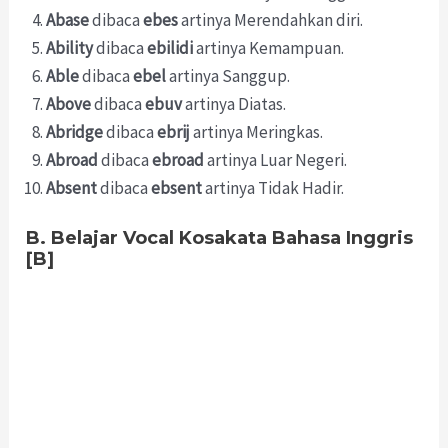
Abase
dibaca
ebes
artinya Merendahkan diri.
Ability
dibaca
ebilidi
artinya Kemampuan.
Able
dibaca
ebel
artinya Sanggup.
Above
dibaca
ebuv
artinya Diatas.
Abridge
dibaca
ebrij
artinya Meringkas.
Abroad
dibaca
ebroad
artinya Luar Negeri.
Absent
dibaca
ebsent
artinya Tidak Hadir.
B. Belajar Vocal Kosakata Bahasa Inggris
[B]