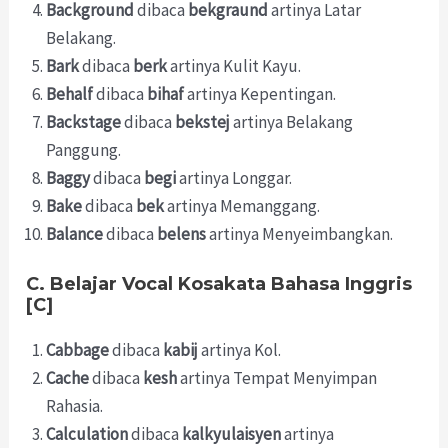
Background
dibaca
bekgraund
artinya Latar
Belakang.
Bark
dibaca
berk
artinya Kulit Kayu.
Behalf
dibaca
bihaf
artinya Kepentingan.
Backstage
dibaca
bekstej
artinya Belakang
Panggung.
Baggy
dibaca
begi
artinya Longgar.
Bake
dibaca
bek
artinya Memanggang.
Balance
dibaca
belens
artinya Menyeimbangkan.
C. Belajar Vocal Kosakata Bahasa Inggris
[C]
Cabbage
dibaca
kabij
artinya Kol.
Cache
dibaca
kesh
artinya Tempat Menyimpan
Rahasia.
Calculation
dibaca
kalkyulaisyen
artinya