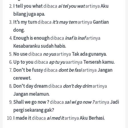
I tell you what
dibaca
ai tel you wat
artinya
Aku
bilang juga apa.
It’s my turn
dibaca
it’s may tern
artinya
Gantian
dong.
Enough is enough
dibaca
inaf is inaf
artinya
Kesabaranku sudah habis.
No use
dibaca
no yus
artinya
Tak ada gunanya.
Up to you
dibaca
ap tu yu
aartinya
Terserah kamu.
Don’t be fussy
dibaca
dont be fasi
artinya
Jangan
cerewet.
Don’t day dream
dibaca
don’t dey drim
artinya
Jangan melamun.
Shall we go now ?
dibaca
sal wi go now ?
artinya
Jadi
pergi sekarang gak?
I made it
dibaca
ai med it
artinya
Aku Berhasi.