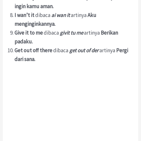
ingin kamu aman.
I wan’t it
dibaca
ai wan it
artinya
Aku
menginginkannya.
Give it to me
dibaca
givit tu me
artinya
Berikan
padaku.
Get out off there
dibaca
get out of der
artinya
Pergi
dari sana.