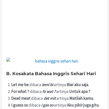
B. Kosakata Bahasa Inggris Sehari Hari
Let me be
dibaca
lemi bi
artinya
Biar aku saja.
For what ?
dibaca
fo wat ?
artinya
Untuk apa ?
Dead meat
dibaca
det mit
artinya
Matilah kamu.
I guess so
dibaca
I ges so
artinya
Aku pikir juga gitu.