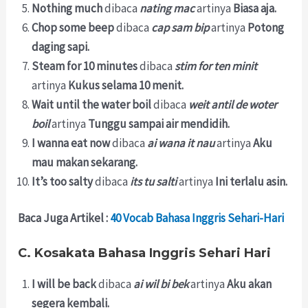
Nothing much
dibaca
nating mac
artinya
Biasa aja.
Chop some beep
dibaca
cap sam bip
artinya
Potong
daging sapi.
Steam for 10 minutes
dibaca
stim for ten minit
artinya
Kukus selama 10 menit.
Wait until the water boil
dibaca
weit antil de woter
boil
artinya
Tunggu sampai air mendidih.
I wanna eat now
dibaca
ai wana it nau
artinya
Aku
mau makan sekarang.
It’s too salty
dibaca
its tu salti
artinya
Ini terlalu asin.
Baca Juga Artikel :
40 Vocab Bahasa Inggris Sehari-Hari
C. Kosakata Bahasa Inggris Sehari Hari
I will be back
dibaca
ai wil bi bek
artinya
Aku akan
segera kembali.