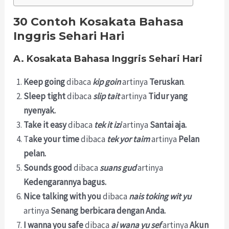
30 Contoh Kosakata Bahasa
Inggris Sehari Hari
A. Kosakata Bahasa Inggris Sehari Hari
Keep going
dibaca
kip goin
artinya
Teruskan
.
Sleep tight
dibaca
slip tait
artinya
Tidur yang
nyenyak.
Take it easy
dibaca
tek it izi
artinya
Santai aja.
T
ake your time
dibaca
tek yor taim
artinya
Pelan
pelan.
Sounds good
dibaca
suans gud
artinya
Kedengarannya bagus.
Nice talking with you
dibaca
nais toking wit yu
artinya
Senang berbicara dengan Anda.
I wanna you safe
dibaca
ai wana yu sef
artinya
Akun