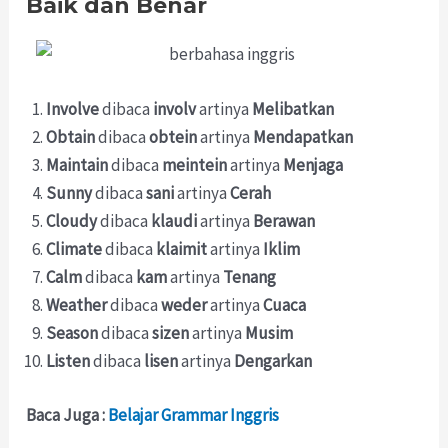
Baik dan Benar
Involve
dibaca
involv
artinya
Melibatkan
Obtain
dibaca
obtein
artinya
Mendapatkan
Maintain
dibaca
meintein
artinya
Menjaga
Sunny
dibaca
sani
artinya
Cerah
Cloudy
dibaca
klaudi
artinya
Berawan
Climate
dibaca
klaimit
artinya
Iklim
Calm
dibaca
kam
artinya
Tenang
Weather
dibaca
weder
artinya
Cuaca
Season
dibaca
sizen
artinya
Musim
Listen
dibaca
lisen
artinya
Dengarkan
Baca Juga :
Belajar Grammar Inggris