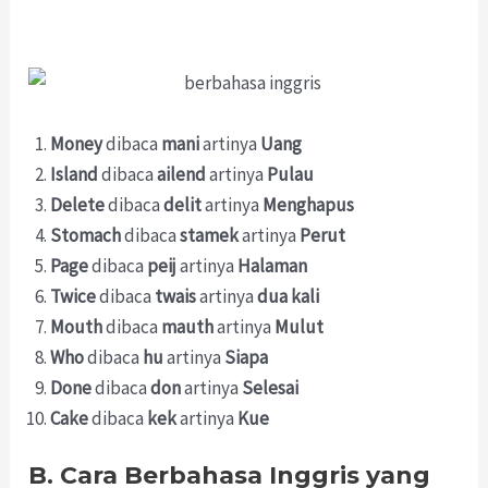
Money
dibaca
mani
artinya
Uang
Island
dibaca
ailend
artinya
Pulau
Delete
dibaca
delit
artinya
Menghapus
Stomach
dibaca
stamek
artinya
Perut
Page
dibaca
peij
artinya
Halaman
Twice
dibaca
twais
artinya
dua kali
Mouth
dibaca
mauth
artinya
Mulut
Who
dibaca
hu
artinya
Siapa
Done
dibaca
don
artinya
Selesai
Cake
dibaca
kek
artinya
Kue
B. Cara Berbahasa Inggris yang