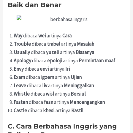
Baik dan Benar
Way
dibaca
wei
artinya
Cara
Trouble
dibaca
trabel
artinya
Masalah
Usually
dibaca
yuzeli
artinya
Biasanya
Apology
dibaca
epoloji
artinya
Permintaan maaf
Envy
dibaca
envi
artinya
Iri
Exam
dibaca
igzem
artinya
Ujian
Leave
dibaca
liv
artinya
Meninggalkan
Whistle
dibaca
wisl
artinya
Bersiul
Fasten
dibaca
fesn
artinya
Mencengangkan
Castle
dibaca
khesl
artinya
Kastil
C. Cara Berbahasa Inggris yang