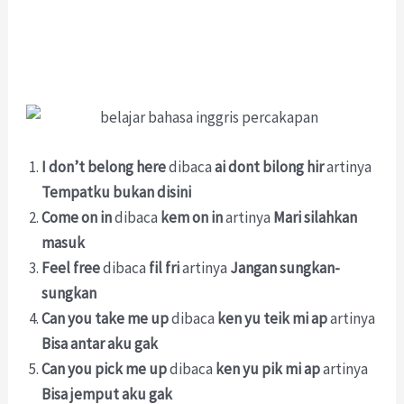
I don’t belong here
dibaca
ai dont bilong hir
artinya
Tempatku bukan disini
Come on in
dibaca
kem on in
artinya
Mari silahkan
masuk
Feel free
dibaca
fil fri
artinya
Jangan sungkan-
sungkan
Can you take me up
dibaca
ken yu teik mi ap
artinya
Bisa antar aku gak
Can you pick me up
dibaca
ken yu pik mi ap
artinya
Bisa jemput aku gak