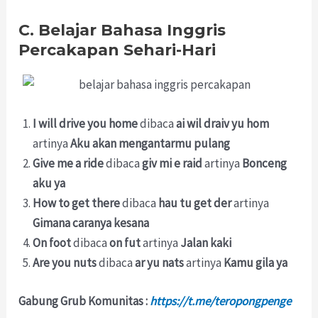
C. Belajar Bahasa Inggris
Percakapan Sehari-Hari
I will drive you home
dibaca
ai wil draiv yu hom
artinya
Aku akan mengantarmu pulang
Give me a ride
dibaca
giv mi e raid
artinya
Bonceng
aku ya
How to get there
dibaca
hau tu get der
artinya
Gimana caranya kesana
On foot
dibaca
on fut
artinya
Jalan kaki
Are you nuts
dibaca
ar yu nats
artinya
Kamu gila ya
Gabung Grub Komunitas :
https://t.me/teropongpenge