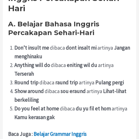
Hari
A. Belajar Bahasa Inggris
Percakapan Sehari-Hari
Don’t insult me
dibaca
dont insalt mi
artinya
Jangan
menghinaku
Anything will do
dibaca
eniting wil du
artinya
Terserah
Round trip
dibaca
raund trip
artinya
Pulang pergi
Show around
dibaca
sou eraund
artinya
Lihat-lihat
berkeliling
Do you feel at home
dibaca
du yu fil et hom
artinya
Kamu kerasan gak
Baca Juga :
Belajar Grammar Inggris