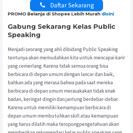
Daftar Sekarang
PROMO Belanja di Shopee Lebih Murah
disini
Gabung Sekarang Kelas Public
Speaking
Menjadi seorang yang ahli dibidang Public Speaking
tentunya akan memudahkan kita untuk mencapai karir
yang cemerlang. Karena tidak semua orang bisa
berbicara di depan umum dengan lancar dan baik,
bahkan ada yang merasa bahwa pada saat mereka
berbicara di depan umum merasakakan tidak enak
badan, keringat dingin dan jantung berdebar-debar.
Karena untuk memiliki kemampuan berbicara di
depan umum membutuhkan skill atau kemampuan
yang harus dilatih maka teropongpengetahuan akan
memberikan rekomendasi kelas public speaking yang