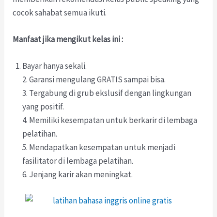
cocok sahabat semua ikuti.
Manfaat jika mengikut kelas ini :
Bayar hanya sekali.
2. Garansi mengulang GRATIS sampai bisa.
3. Tergabung di grub ekslusif dengan lingkungan
yang positif.
4. Memiliki kesempatan untuk berkarir di lembaga
pelatihan.
5. Mendapatkan kesempatan untuk menjadi
fasilitator di lembaga pelatihan.
6. Jenjang karir akan meningkat.