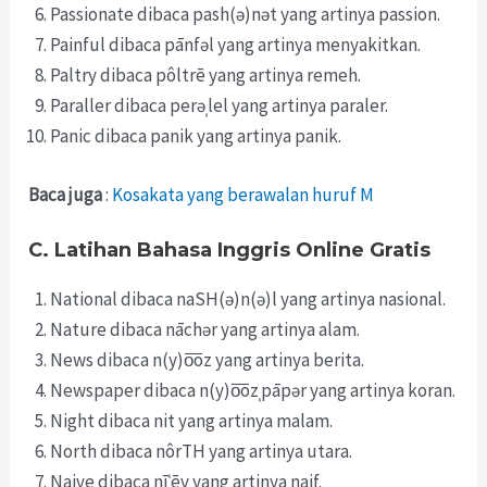
Passionate dibaca pash(ə)nət yang artinya passion.
Painful dibaca pānfəl yang artinya menyakitkan.
Paltry dibaca pôltrē yang artinya remeh.
Paraller dibaca perəˌlel yang artinya paraler.
Panic dibaca panik yang artinya panik.
Baca juga
:
Kosakata yang berawalan huruf M
C. Latihan Bahasa Inggris Online Gratis
National dibaca naSH(ə)n(ə)l yang artinya nasional.
Nature dibaca nāchər yang artinya alam.
News dibaca n(y)o͞oz yang artinya berita.
Newspaper dibaca n(y)o͞ozˌpāpər yang artinya koran.
Night dibaca nit yang artinya malam.
North dibaca nôrTH yang artinya utara.
Naive dibaca nīˈēv yang artinya naif.