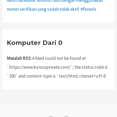
Akun Facebook terkunci sesi dengan menggunakan
nomor verifikasi yang sudah tidak aktif. #fbreels
Komputer Dari 0
Masalah RSS:
A feed could not be found at
`https://www.kursusprivate.com/`; the status code is
`200` and content-type is `text/html; charset=utf-8`