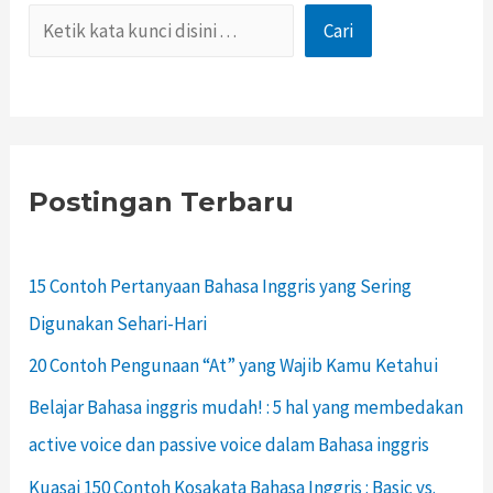
Cari
Postingan Terbaru
15 Contoh Pertanyaan Bahasa Inggris yang Sering
Digunakan Sehari-Hari
20 Contoh Pengunaan “At” yang Wajib Kamu Ketahui
Belajar Bahasa inggris mudah! : 5 hal yang membedakan
active voice dan passive voice dalam Bahasa inggris
Kuasai 150 Contoh Kosakata Bahasa Inggris : Basic vs.