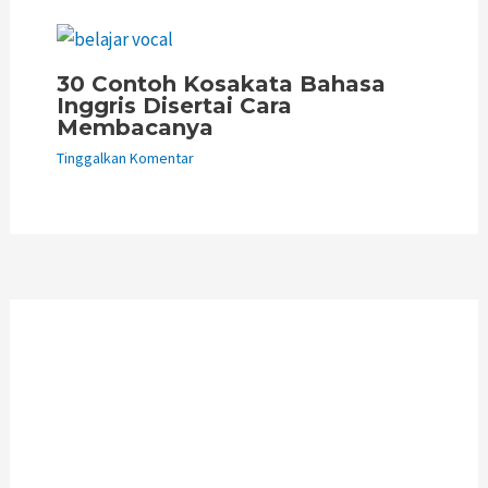
30 Contoh Kosakata Bahasa
Inggris Disertai Cara
Membacanya
Tinggalkan Komentar