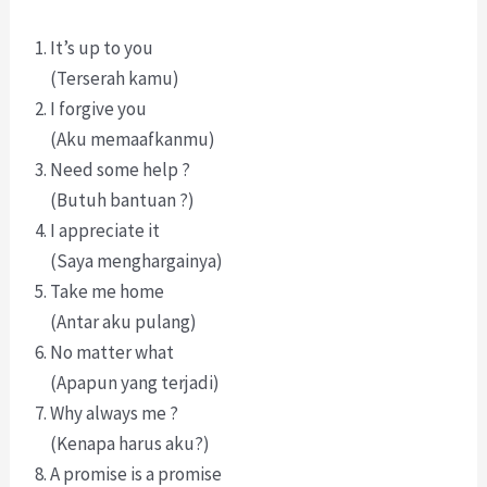
It’s up to you
(Terserah kamu)
I forgive you
(Aku memaafkanmu)
Need some help ?
(Butuh bantuan ?)
I appreciate it
(Saya menghargainya)
Take me home
(Antar aku pulang)
No matter what
(Apapun yang terjadi)
Why always me ?
(Kenapa harus aku?)
A promise is a promise